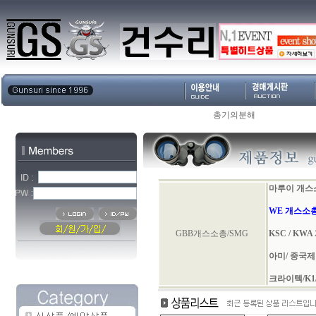
총기의분해
마루이 개스
WE 개스소
GBB개스소총/SMG
KSC / KW
아미/ 중국
크라이텍/K1/K