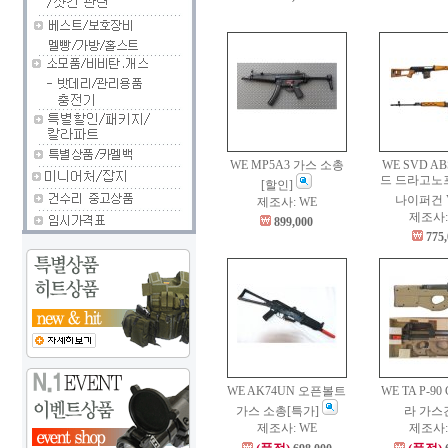
WE MP5A3 가스 소총
WE SVD A
드 드라고노
[할인]
나이퍼건 
제조사: WE
제조사:
899,000
775
WE AK74UN 오픈볼트
WE TA P-9
가스 소총[특가]
라 가스
제조사: WE
제조사: