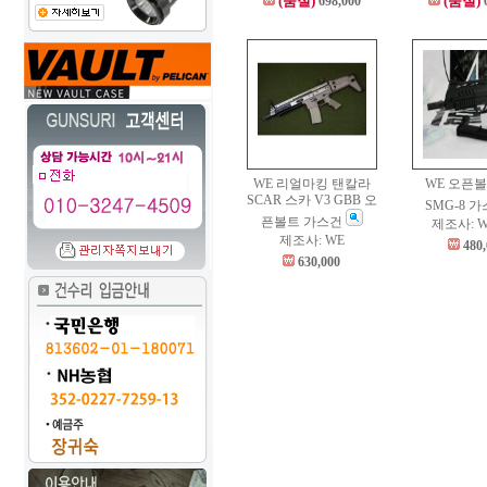
(품절)
(품절)
698,000
WE 리얼마킹 탠칼라
WE 오픈볼
SCAR 스카 V3 GBB 오
SMG-8 
픈볼트 가스건
제조사: 
제조사: WE
480
630,000