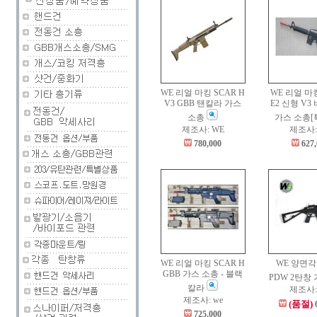
WE 리얼 마킹 SCAR H
WE 리얼 마킹
V3 GBB 탠칼라 가스
E2 신형 V3
소총
가스 소총[
제조사: WE
제조사:
780,000
627
WE 리얼 마킹 SCAR H
WE 양면각
GBB 가스 소총 - 블랙
PDW 2탄창
칼라
제조사:
제조사: we
(품절)
725,000