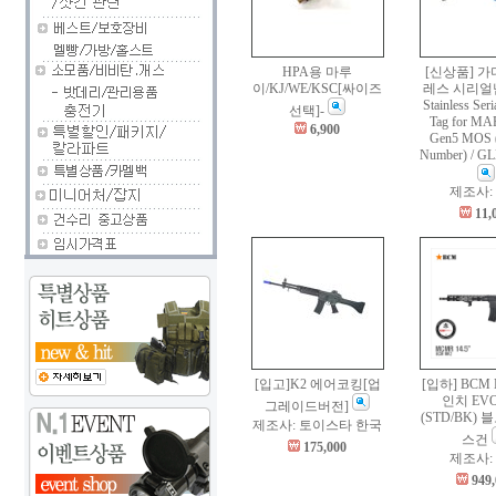
HPA용 마루
[신상품] 가
이/KJ/WE/KSC[싸이즈
레스 시리얼
Stainless Ser
선택]-
Tag for MA
6,900
Gen5 MOS (
Number) / GL
제조사:
11,
[입고]K2 에어코킹[업
[입하] BCM 
인치 EVO
그레이드버전]
(STD/BK)
제조사: 토이스타 한국
스건
175,000
제조사: 
949