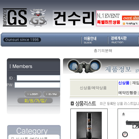
총기의분해
신상품
|
재입
신상품/예약상품
예약진행중
|