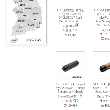
가더 오리지날 프레임
가더 스테인
Original Frame for
슬라이드 세
MARUI G17 Gen5
MARUI
(G45/FDE) / GLK-
(9mm/Silver)
CNC Slide S
545(FDE)-
05(SV
제조사: 가더
제조사:
97,000
459
SLX 556C QD Compact
SLX 556C QD
Style AIRSOFT Dummy
Style AIRSO
Suppressor + Muzzle
Suppressor 
Brake (BLACK)-
Brake (FD
제조사: VFC
제조사: 
160,000
160