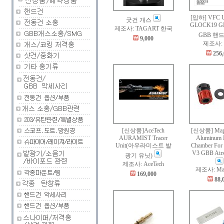
[입하] VFC
굿건 개스
GLOCK19 G
제조사: TAGART 한국
GBB 핸
9,000
제조사: 
256
[신상품]AceTech
[신상품] Map
AURAMIST Tracer
Aluminum 
Unit(아우라미스트 발
Chamber Fo
V3 GBB Airso
광기 유닛)
제조사: AceTech
제조사: Map
169,000
88,