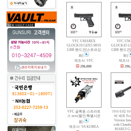
VFC UMAREX
VFC UM
GLOCK19 GEN5 MOS
GLOCK45 G
GBB 핸드건[스토퍼강
GBB 핸드
화]
화]
제조사: VFC
제조사: 
296,000
296
VFC 글록용 스트라토
가더 6.02 
스 new(할인/특별사은
버 세트 Eco
Version Inn
품)
with Chambe
제조사: VA KOREA
MARUI G1