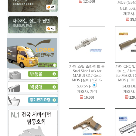
125,000
MOS (G34/1
GLK-556(
제조사:
55,
가더 스틸 슬라이드 록
가더 CNC 
Steel Slide Lock for
라이드 Alumin
MARUI G17 Gen5
for MARUI 
MOS (실버) / GLK-
MOS (FDE)
538(SV)-
543(FDE
제조사: 가더
제조사:
16,000
229