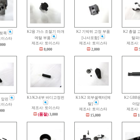
K2용 가스 조절기 마개
K2 기박뒤 고정 부품
K2 총열 
 뒷쪽
메탈 부품
[나사포함]
탈파
토이스타
제조사: 토이스타
제조사: 토이스타
제조사:
,000
8,000
2,000
K1/K2내부 바디고정핀
K1/K2 외부셀렉터[메
K2 GB
디 앞핀
탈]
아
토이스타
제조사: 토이스타
제조사: 토이스타
제조사:
000
(품절)
3,000
15,000
1