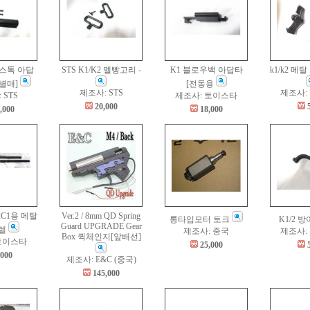
 스톡 아답
STS K1/K2 멜빵고리 -
K1 블로우백 아답타
k1/k2 메
 별매]
[전동용
제조사: STS
제조사:
 STS
제조사: 토이스타
20,000
,000
18,000
C1용 메탈
Ver.2 / 8mm QD Spring
롱타입모터 토크
K1/2 
Guard UPGRADE Gear
렐
제조사: 중국
제조사:
Box 퀵체인지[앞배선]
토이스타
25,000
,000
제조사: E&C (중국)
145,000