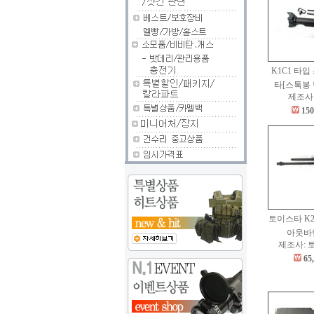
K1C1 타입
타[스톡봉
제조사:
150
토이스타 K2
아웃바
제조사: 
65