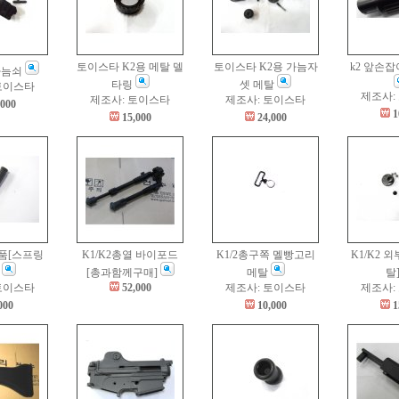
토이스타 K2용 메탈 델
토이스타 K2용 가늠자
k2 앞손
가늠쇠
타링
셋 메탈
토이스타
제조사:
제조사: 토이스타
제조사: 토이스타
,000
1
15,000
24,000
부품[스프링
K1/K2총열 바이포드
K1/2총구쪽 멜빵고리
K1/K2 
]
[총과함께구매]
메탈
탈
토이스타
52,000
제조사: 토이스타
제조사:
000
10,000
1