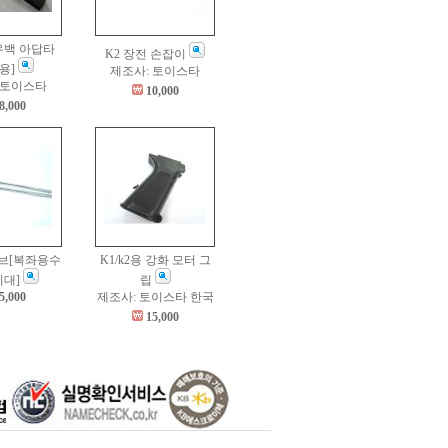
우백 아답타
K2 장전 손잡이
용]
제조사: 토이스타
 토이스타
10,000
8,000
튜브[복좌용수
K1/k2용 강화 모터 그
지대]
립
5,000
제조사: 토이스타 한국
15,000