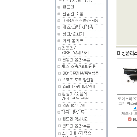
토이스타 K1
코킹 박스
제조사: 
10