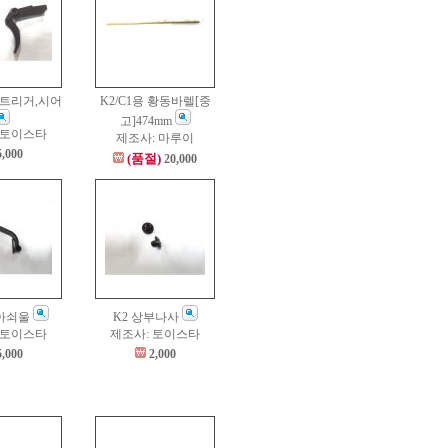
탈 트리거,시어
K2/C1용 황동바렐[중
고]474mm
 토이스타
제조사: 마루이
5,000
(품절)
20,000
방아쇠울
K2 상부나사
 토이스타
제조사: 토이스타
5,000
2,000