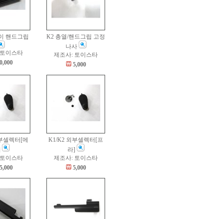
잡이 핸드그립
K2 총열/핸드그립 고정
나사
 토이스타
제조사: 토이스타
0,000
5,000
외부셀렉터[메
K1/K2 외부셀렉터[프
]
라]
 토이스타
제조사: 토이스타
5,000
5,000