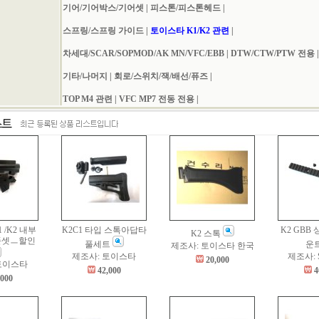
기어/기어박스/기어셋
|
피스톤/피스톤헤드
|
스프링/스프링 가이드
|
토이스타 K1/K2 관련
|
차세대/SCAR/SOPMOD/AK MN/VFC/EBB
|
DTW/CTW/PTW 전용
|
기타/나머지
|
회로/스위치/잭/배선/퓨즈
|
TOP M4 관련
|
VFC MP7 전동 전용
|
 /K2 내부
K2C1 타입 스톡아답타
K2 GBB
K2 스톡
풀셋ㅡ할인
풀세트
운
제조사: 토이스타 한국
제조사: 토이스타
제조사: S
20,000
토이스타
42,000
4
,000