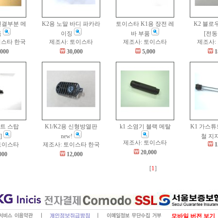
연결부분 메
K2용 노말 바디 파카라
토이스타 K1용 장전 레
K2 블로
품
이징
바 부품
[전동
이스타 한국
제조사: 토이스타
제조사: 토이스타
제조사:
,000
30,000
5,000
1
트 스탑
K1/K2용 신형방열판
k1 소염기 블랙 메탈
K1 가스
2]
new!
철 지
제조사: 토이스타
토이스타
제조사: 토이스타 한국
1
20,000
000
12,000
1
[
]
모바일 버전 보기