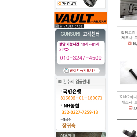
멜빵고리
제조사: 
10
K1/K2바
제조사: 
3,