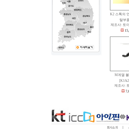
K2 스톡의 
탈부
제조사: 토
15
M계열 볼
[K1/k
제조사: 
7,