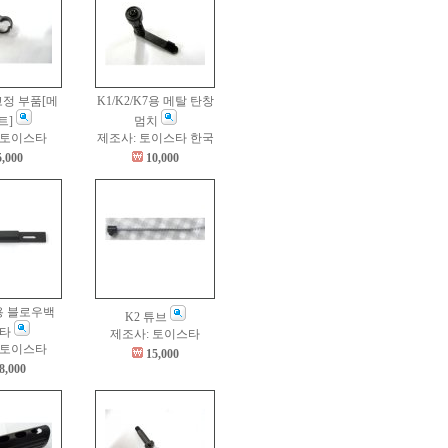
고정 부품[메
K1/K2/K7용 메탈 탄창
트]
멈치
 토이스타
제조사: 토이스타 한국
5,000
10,000
B용 블로우백
K2 튜브
답타
제조사: 토이스타
 토이스타
15,000
8,000