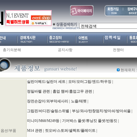
총기의분해
공지사항
전쟁터
현재위치 :
실린더헤드/실린더 세트
|
모터/모터그립/엔드/하우징
|
정밀바렐 관련
|
홉업 챔버/홉업고무 관련
|
장전손잡이/외부악세사리
|
노즐/테펫
|
그립핀/바디핀/슬링스위벨
|
부싱/와샤/탄창멈치/방아쇠/방아쇠울
|
미니미/M60/M249등
|
기어박스 풀셋/튜닝킷 풀셋/반동킷
|
 옵션/부품
M14 관련
|
컷오버/스토퍼/셀렉트/플레이트
|