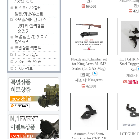
제조사: King
만)
만)
69,000
42,
Nozzle and Chamber set
LCT GHK 
for King Arms M1/M2
Steel Trigge
Series (for GAS Mag)
Set
[흰색]-
제조사: 
제조사: Kingarms
(품절)
42,000
Azimuth Steel Semi-
LCT GHK 
Auto Sear for GHK AK