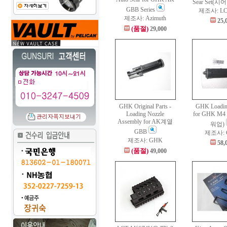
Sear Set(시
GBB Series
제조사: LC
제조사: Azimuth
25,
(품절)
29,000
GHK Original Parts -
GHK Loadin
Loading Nozzle
for GHK M4 
Assembly for AK계열
워업)
GBB
제조사: 
제조사: GHK
58,
(품절)
49,000