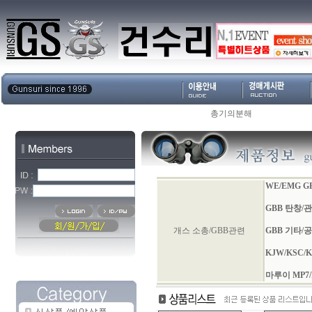
총기의분해
WE/EMG 
GBB 탄창/
개스 소총/GBB관련
GBB 기타/
KJW/KSC/
마루이 MP7