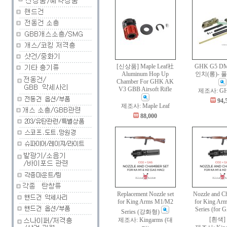
[신상품] Maple Leaf社
GHK G5 DM
Aluminum Hop Up
인치(롱)- 
Chamber For GHK AK
V3 GBB Airsoft Rifle
제조사: G
94,
제조사: Maple Leaf
88,000
Replacement Nozzle set
Nozzle and C
for King Arms M1/M2
for King Ar
Series (for
Series (강화형)
[흰색]
제조사: Kingarms (대