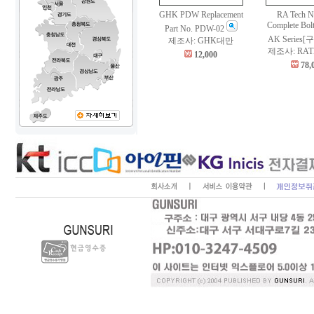
GHK PDW Replacement
RA Tech N
Complete Bol
Part No. PDW-02
AK Series
제조사: GHK대만
제조사: RA
12,000
78,