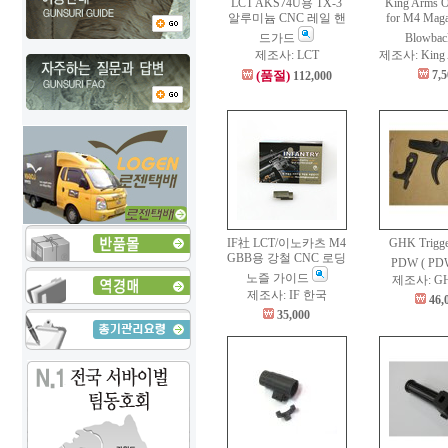
LCT AKS74U용 TX-3
King Arms O
알루미늄 CNC 레일 핸
for M4 Maga
드가드
Blowba
제조사: LCT
제조사: King
(품절)
7,
112,000
IF社 LCT/이노카츠 M4
GHK Trigger
GBB용 강철 CNC 로딩
PDW ( P
노즐 가이드
제조사: G
제조사: IF 한국
46,
35,000